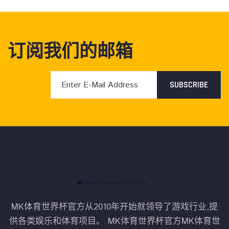
订阅我们的邮箱
SUBSCRIBE
MK体育世界杯官方从2010年开始就领导了游戏行业,提
供各类娱乐和体育项目。 MK体育世界杯官方MK体育世