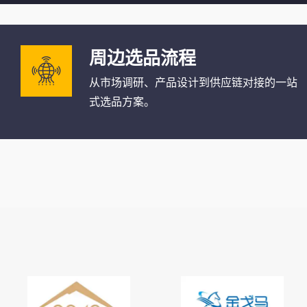
周边选品流程
从市场调研、产品设计到供应链对接的一站
式选品方案。