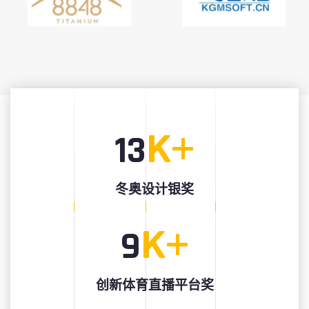
K+
13
冬奥设计银奖
K+
9
创新体育直播平台奖