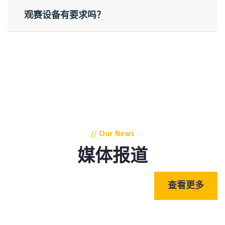
观赛设备有要求吗？
// Our News
媒体报道
查看更多