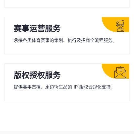
赛事运营服务
承接各类体育赛事的策划、执行及招商全流程服务。
版权授权服务
提供赛事直播、周边衍生品的 IP 版权合规化支持。