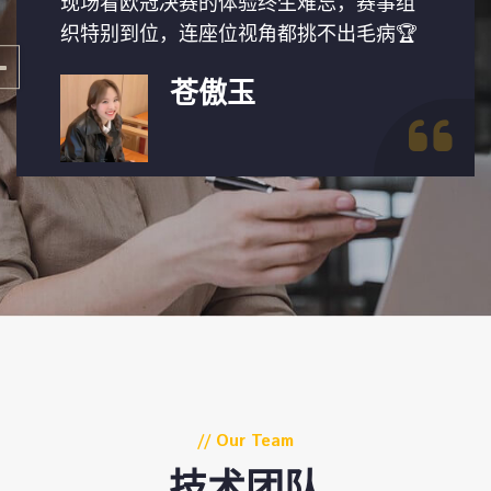
现场看欧冠决赛的体验终生难忘，赛事组
织特别到位，连座位视角都挑不出毛病🏆
苍傲玉
// Our Team
技术团队