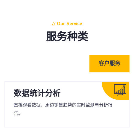
// Our Service
服务种类
客户服务
数据统计分析
直播观看数据、周边销售趋势的实时监测与分析报
告。