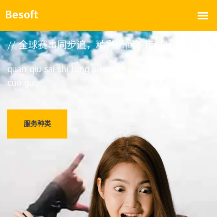
// 全球赛事同步追，精彩瞬间不错过！🌍⏯️
quan qiu sai shi tong bu zhui jing cai shun jian bu
cuo guo ️
服务种类