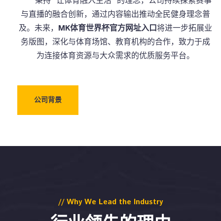
秉持 “让体育融入生活” 的理念，公司持续探索赛事
与直播的融合创新，通过内容输出推动全民健身理念普
及。未来，
MK体育世界杯官方网址入口
将进一步拓展业
务版图，深化与体育场馆、教育机构的合作，致力于成
为连接体育资源与大众需求的优质服务平台。
公司背景
// Why We Lead the Industry