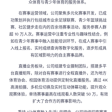
众体育与青少年体育的服务体系。
在赛事运营领域，公司聚焦多元化赛事开发，已成
功策划并执行包括城市业余足球联赛、青少年篮球挑战
赛、社区健步走在内的百余场赛事活动，服务参赛人群
超 10 万人次。赛事运营中注重专业性与趣味性结合，例
如在青少年赛事中融入技能培训环节，在成人赛事中引
入线上报名、实时成绩查询等数字化服务，逐步形成具
有区域影响力的自主赛事品牌。
直播业务板块，公司组建专业摄制团队，搭建多平
台直播矩阵，除对自有赛事进行全程直播外，还为地方
体育协会、校园体育活动提供定制化直播服务。通过 4K
高清拍摄、多机位切换及实时互动弹幕功能，提升观众
观赛体验，单场赛事最高在线观看人数突破 50 万，有效
扩大了合作方的赛事影响力。