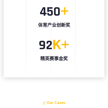
+
450
体育产业创新奖
K+
92
精英赛事金奖
// Our Cases